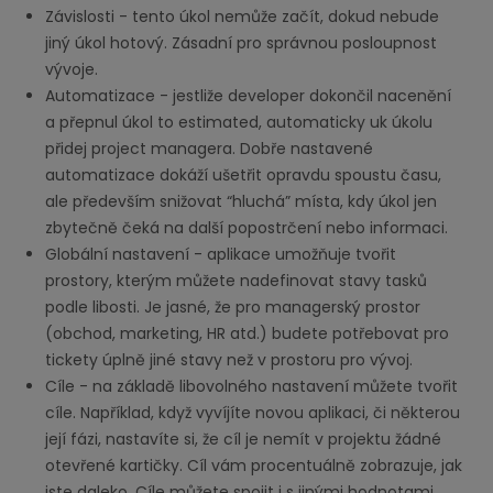
Závislosti - tento úkol nemůže začít, dokud nebude
jiný úkol hotový. Zásadní pro správnou posloupnost
vývoje.
Automatizace - jestliže developer dokončil nacenění
a přepnul úkol to estimated, automaticky uk úkolu
přidej project managera. Dobře nastavené
automatizace dokáží ušetřit opravdu spoustu času,
ale především snižovat “hluchá” místa, kdy úkol jen
zbytečně čeká na další popostrčení nebo informaci.
Globální nastavení - aplikace umožňuje tvořit
prostory, kterým můžete nadefinovat stavy tasků
podle libosti. Je jasné, že pro managerský prostor
(obchod, marketing, HR atd.) budete potřebovat pro
tickety úplně jiné stavy než v prostoru pro vývoj.
Cíle - na základě libovolného nastavení můžete tvořit
cíle. Například, když vyvíjíte novou aplikaci, či některou
její fázi, nastavíte si, že cíl je nemít v projektu žádné
otevřené kartičky. Cíl vám procentuálně zobrazuje, jak
jste daleko. Cíle můžete spojit i s jinými hodnotami