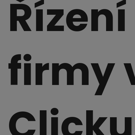
Řízení
firmy 
Click