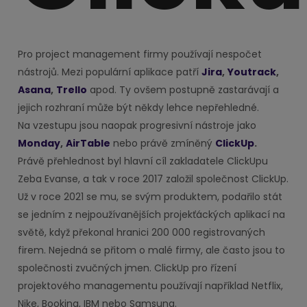
Pro project management firmy používají nespočet
nástrojů. Mezi populární aplikace patří
Jira
,
Youtrack
,
Asana
,
Trello
apod. Ty ovšem postupně zastarávají a
jejich rozhraní může být někdy lehce nepřehledné.
Na vzestupu jsou naopak progresivní nástroje jako
Monday
,
AirTable
nebo právě zmíněný
ClickUp
.
Právě přehlednost byl hlavní cíl zakladatele ClickUpu
Zeba Evanse, a tak v roce 2017 založil společnost ClickUp.
Už v roce 2021 se mu, se svým produktem, podařilo stát
se jedním z nejpoužívanějších projekťáckých aplikací na
světě, když překonal hranici 200 000 registrovaných
firem. Nejedná se přitom o malé firmy, ale často jsou to
společnosti zvučných jmen. ClickUp pro řízení
projektového managementu používají například Netflix,
Nike, Booking, IBM nebo Samsung.