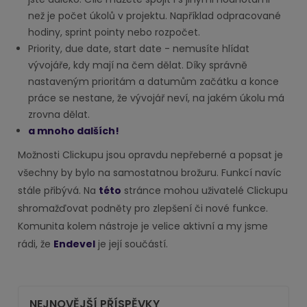
než je počet úkolů v projektu. Například odpracované
hodiny, sprint pointy nebo rozpočet.
Priority, due date, start date - nemusíte hlídat
vývojáře, kdy mají na čem dělat. Díky správně
nastaveným prioritám a datumům začátku a konce
práce se nestane, že vývojář neví, na jakém úkolu má
zrovna dělat.
a mnoho dalších!
Možnosti Clickupu jsou opravdu nepřeberné a popsat je
všechny by bylo na samostatnou brožuru. Funkcí navíc
stále přibývá. Na
této
stránce mohou uživatelé Clickupu
shromažďovat podněty pro zlepšení či nové funkce.
Komunita kolem nástroje je velice aktivní a my jsme
rádi, že
Endevel
je její součástí.
NEJNOVĚJŠÍ PŘÍSPĚVKY