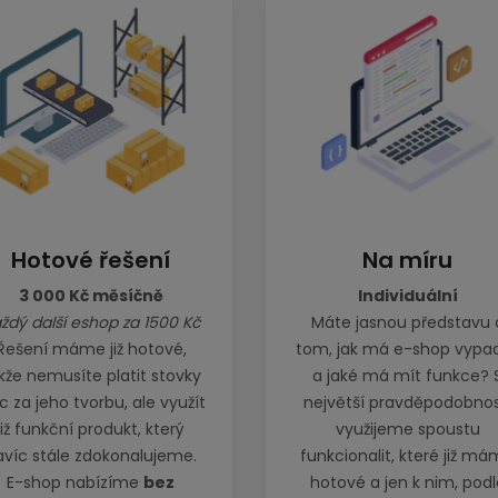
Hotové řešení
Na míru
3 000 Kč měsíčně
Individuální
ždý další eshop za 1500 Kč
Máte jasnou představu 
Řešení máme již hotové,
tom, jak má e-shop vypa
kže nemusíte platit stovky
a jaké má mít funkce? 
íc za jeho tvorbu, ale využít
největší pravděpodobnos
již funkční produkt, který
využijeme spoustu
avíc stále zdokonalujeme.
funkcionalit, které již m
E-shop nabízíme
bez
hotové a jen k nim, podl