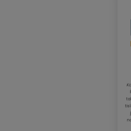
Ka
ta
tis
n