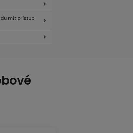
udu mít přístup
ebové