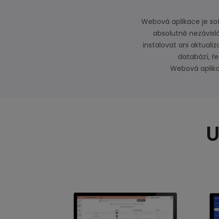
Webová aplikace je sof
absolutně nezávisl
instalovat ani aktual
databází, ře
Webová aplika
U