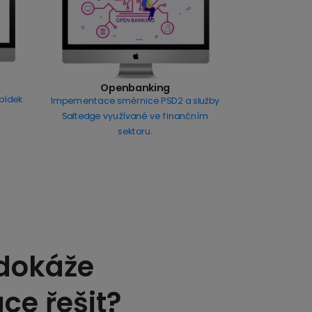
Br
Openbanking
bídek.
Webová aplik
Impementace směrnice PSD2 a služby
reali
Saltedge využívané ve finančním
sektoru.
 dokáže
ce řešit?