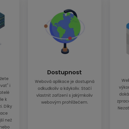
Dostupnost
žete
Web
Webová aplikace je dostupná
vat" i
výko
odkudkoliv a kdykoliv. Stačí
atelé
doká
vlastnit zařízení s jakýmkoliv
le k
zprac
webovým prohlížečem.
i. Díky
Nezat
kace
jší než
 nebo