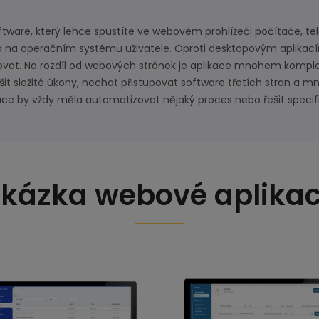
tware, který lehce spustíte ve webovém prohlížeči počítače, te
á na operačním systému uživatele. Oproti desktopovým aplikac
izovat. Na rozdíl od webových stránek je aplikace mnohem komple
šit složité úkony, nechat přistupovat software třetích stran a m
ce by vždy měla automatizovat nějaký proces nebo řešit specif
kázka webové aplika