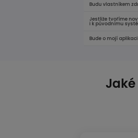
Budu vlastníkem zd
Jestliže tvoříme nov
i k původnímu syst
Bude o mojí aplikac
Jaké