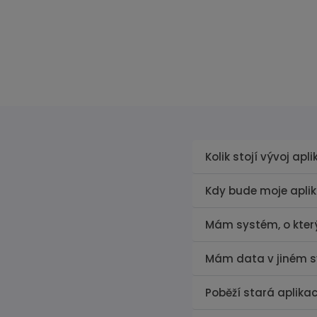
Kolik stojí vývoj apl
Kdy bude moje apli
Mám systém, o který
Mám data v jiném s
Poběží stará aplika