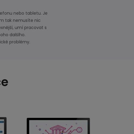
lefonu nebo tabletu. Je
ím tak nemusíte nic
xnější, umí pracovat s
noho dalšího.
ické problémy.
ce