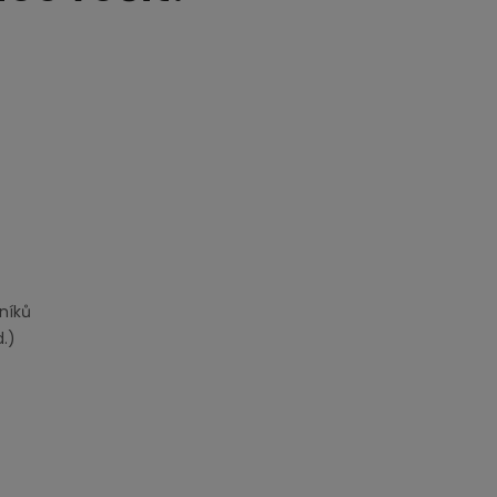
níků
.)