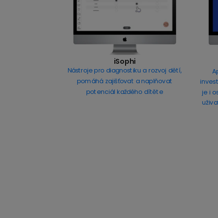
n
iSophi
ro fyzioterapeuty
Nástroje pro diagnostiku a rozvoj dětí,
A
pomáhá zajišťovat a naplňovat
invest
potenciál každého dítěte
je i 
uživa