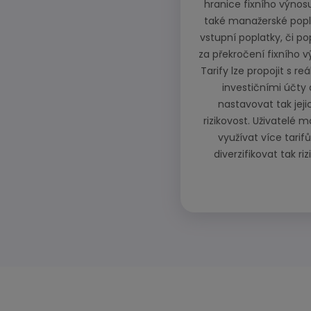
hranice fixního výnosu
také manažerské popl
vstupní poplatky, či po
za překročení fixního v
Tarify lze propojit s re
investičními účty 
nastavovat tak jeji
rizikovost. Uživatelé 
využívat více tarifů
diverzifikovat tak riz