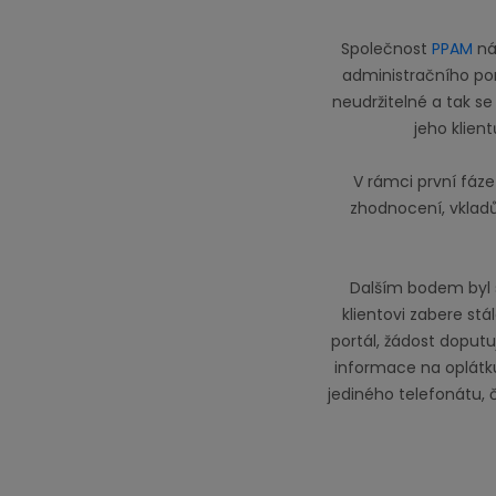
Společnost
PPAM
nás
administračního port
neudržitelné a tak s
jeho klien
V rámci první fáze
zhodnocení, vkladů
Dalším bodem byl 
klientovi zabere stá
portál, žádost doputu
informace na oplátku 
jediného telefonátu, č