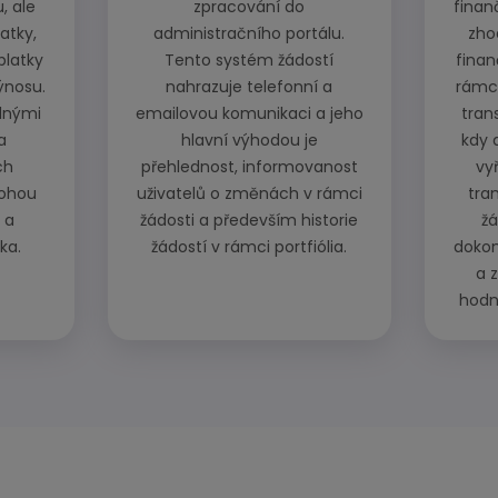
, ale
zpracování do
finan
atky,
administračního portálu.
zho
platky
Tento systém žádostí
finan
ýnosu.
nahrazuje telefonní a
rámci
álnými
emailovou komunikaci a jeho
trans
a
hlavní výhodou je
kdy 
ch
přehlednost, informovanost
vyř
mohou
uživatelů o změnách v rámci
tran
 a
žádosti a především historie
ž
ika.
žádostí v rámci portfiólia.
dokon
a 
hodno