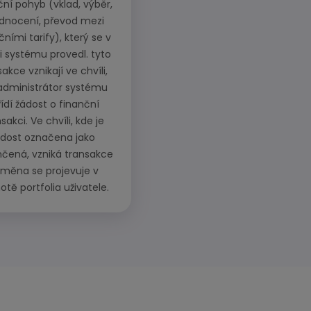
ční pohyb (vklad, výběr,
dnocení, převod mezi
čními tarify), který se v
 systému provedl. tyto
akce vznikají ve chvíli,
administrátor systému
ídí žádost o finanční
sakci. Ve chvíli, kde je
ádost označena jako
čená, vzniká transakce
změna se projevuje v
tě portfolia uživatele.