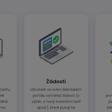
Žádosti
tarifu,
Uživatelé ve svém klientském
elé
portálu vytvářejí žádosti (o
pro
uálně
výběr, o nový investiční tarif
p
nos,
apod.), které putují ke
Adm