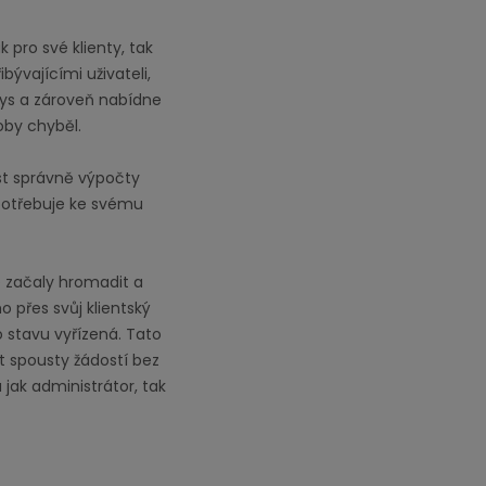
 pro své klienty, tak
bývajícími uživateli,
nys a zároveň nabídne
oby chyběl.
est správně výpočty
 potřebuje ke svému
 začaly hromadit a
o přes svůj klientský
o stavu vyřízená. Tato
it spousty žádostí bez
 jak administrátor, tak