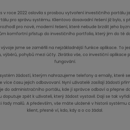
 v roce 2022 oslovila s prosbou vytvoření investičního portálu jak
álu pro správu systému. Klientovo dosavadní řešení již bylo, s při
e rozhodl pro nové, moderní řešení, které nebude brzdit jeho byz
tům komfortní přístup do investičního portfolia, který jim do té d
 vývoje jsme se zaměřili na nejzákladnější funkce aplikace. To j
, výběrů, pohybů mezi účty. Zkrátka vše, co investiční aplikace
fungování.
systém žádostí, kterým nahrazujeme telefony a emaily, které se
le více času jejich odbavovaní. Nyní uživatelé zasílají žádosti přím
je do administračního portálu, kde jí správce odbaví a přepne d
doputuje zpět k uživateli, který žádost vystavil. Dají se tak vyříd
i řady mailů. A především, vše máte uložené v historii systému a
klient, přesně ví, kdo, kdy a o co žádal.