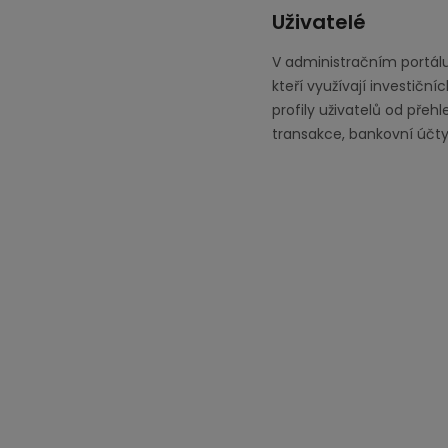
Uživatelé
V administračním portál
kteří využívají investičn
profily uživatelů od přehl
transakce, bankovní účty