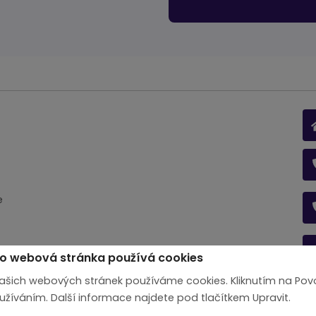
e
o webová stránka používá cookies
 našich webových stránek používáme cookies. Kliknutím na Povo
Nastavení cookies
oužíváním. Další informace najdete pod tlačítkem Upravit.
© Endevel s. r. o. 2026