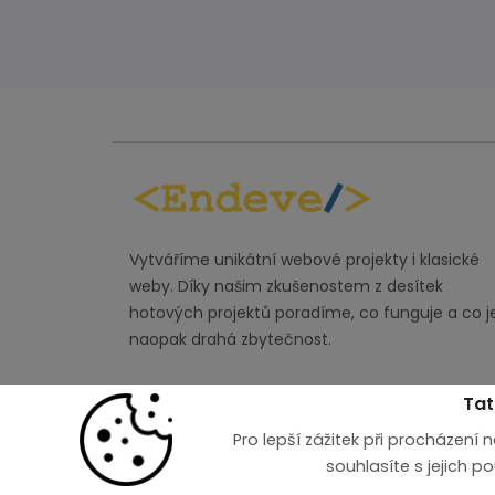
Vytváříme unikátní webové projekty i klasické
weby. Díky našim zkušenostem z desítek
hotových projektů poradíme, co funguje a co j
naopak drahá zbytečnost.
Tat
Pro lepší zážitek při procházení
souhlasíte s jejich p