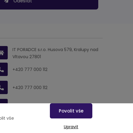
Odeslat
IT PORADCE s.r.o. Husova 579, Kralupy nad
Vltavou 27801
+420 777 000 112
+420 777 000 112
info@endevel.cz
Povolit vše
lit vše
Upravit