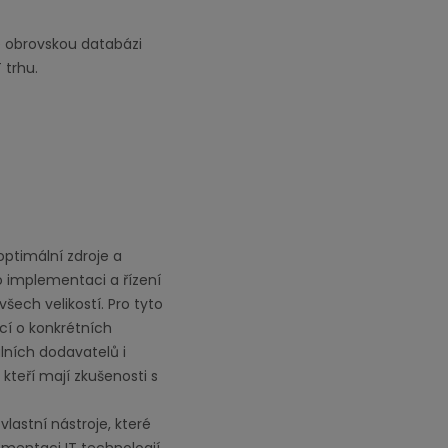
e obrovskou databázi
 trhu.
 optimální zdroje a
 implementaci a řízení
šech velikostí. Pro tyto
cí o konkrétních
lních dodavatelů i
 kteří mají zkušenosti s
vlastní nástroje, které