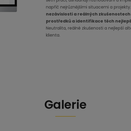
šetří práci, usnadňují rozhodování a impl
napříč nejrůznějšími situacemi a projekty
nezávislosti a reálných zkušenostech
prostředků a identifikace těch nejlep
Neutralita, reálné zkušenosti a nejlepší al
klienta.
Galerie