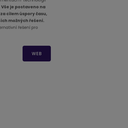
ementaci IT technologií
.
Vše je postaveno na
 za cílem úspory času,
ších možných řešení.
ternativní řešení pro
WEB