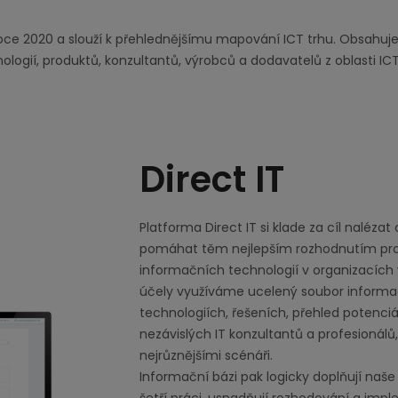
oce 2020 a slouží k přehlednějšímu mapování ICT trhu. Obsahuj
ologií, produktů, konzultantů, výrobců a dodavatelů z oblasti ICT
Direct IT
Platforma Direct IT si klade za cíl nalézat
pomáhat těm nejlepším rozhodnutím pro
informačních technologií v organizacích v
účely využíváme ucelený soubor informa
technologiích, řešeních, přehled potenciá
nezávislých IT konzultantů a profesionálů,
nejrůznějšími scénáři.
Informační bázi pak logicky doplňují naše 