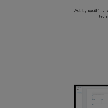
Web byl spuštěn v r
techn