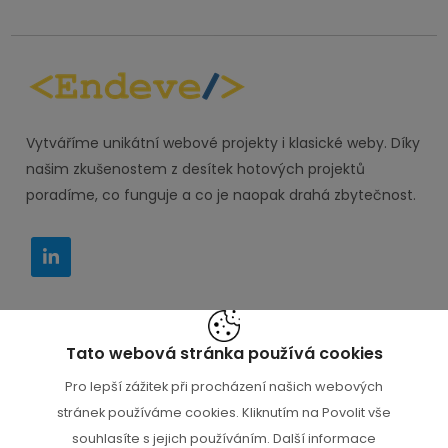
Vytváříme unikátní webové projekty i klasické weby. Díky
našim zkušenostem z desítek hotových projektů
poradíme, co funguje a co je naopak drahá zbytečnost.
IT PORADCE s.r.o. Husova 579, Kralupy nad
Tato webová stránka používá cookies
Vltavou 27801
Pro lepší zážitek při procházení našich webových
+420 777 000 112
stránek používáme cookies. Kliknutím na Povolit vše
souhlasíte s jejich používáním. Další informace