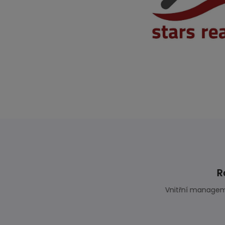
ní akce
Systém dokáž
krze poskytnuté rozhraní
jako mark