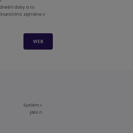
e.
dnešní doby a to
 finančními, zejména v
WEB
CMS 
e dá využívat
Vzhled webu realitní kanceléře lze
utomaticky