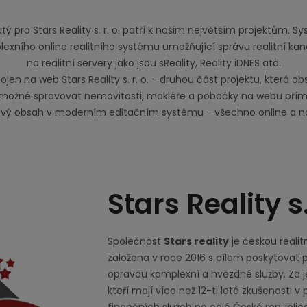
 pro Stars Reality s. r. o. patří k našim největším projektům. S
lexního online realitního systému umožňující správu realitní ka
na realitní servery jako jsou sReality, Reality iDNES atd.
ojen na web Stars Reality s. r. o. - druhou část projektu, která ob
možné spravovat nemovitosti, makléře a pobočky na webu přímo
tový obsah v moderním editačním systému - všechno online a 
Stars Reality s.
Společnost
Stars reality
je českou realitn
založena v roce 2016 s cílem poskytovat 
opravdu komplexní a hvězdné služby. Za je
kteří mají více než 12-ti leté zkušenosti v