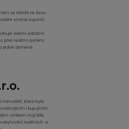
ystém se skládá ze dvou
nceláře včetně exportů
sahuje vlastní editační
 přes realitní systém,
na jedné doméně.
r.o.
í kanceláří, která byla
prodávajícím i kupujícím
jím vznikem stojí lidé,
 poskytování realitních a