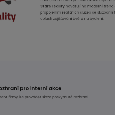
finančních služeb po celé České republic
Stars reality
navazují na moderní trend 
propojením realitních služeb se službami
oblasti zajišťování úvěrů na bydlení.
Automatické generování webů
e každé nabízené nemovitosti vygenerovat vlastní web, který s
etingový nástroj a zvyšovat tak dosah nabídky. Stejně tak lze a
generovat web makléřům, kteří systém používají.