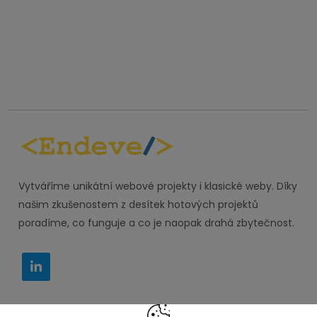
Vytváříme unikátní webové projekty i klasické weby. Díky
našim zkušenostem z desítek hotových projektů
poradíme, co funguje a co je naopak drahá zbytečnost.